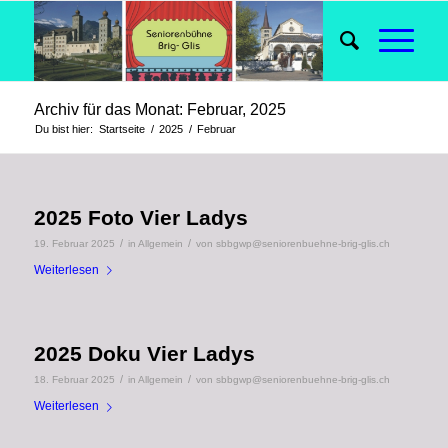
Archiv für das Monat: Februar, 2025
Du bist hier:
Startseite
/
2025
/
Februar
2025 Foto Vier Ladys
/
/
19. Februar 2025
in
Allgemein
von
sbbgwp@seniorenbuehne-brig-glis.ch
Weiterlesen
2025 Doku Vier Ladys
/
/
18. Februar 2025
in
Allgemein
von
sbbgwp@seniorenbuehne-brig-glis.ch
Weiterlesen