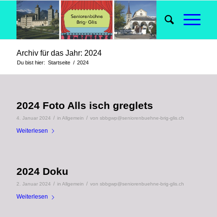
Archiv für das Jahr: 2024
Du bist hier:
Startseite
/
2024
2024 Foto Alls isch greglets
/
/
4. Januar 2024
in
Allgemein
von
sbbgwp@seniorenbuehne-brig-glis.ch
Weiterlesen
2024 Doku
/
/
2. Januar 2024
in
Allgemein
von
sbbgwp@seniorenbuehne-brig-glis.ch
Weiterlesen