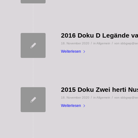
2016 Doku D Legände va
/
/
18. November 2020
in
Allgemein
von
sbbgwp@seni
Weiterlesen
2015 Doku Zwei herti Nu
/
/
18. November 2020
in
Allgemein
von
sbbgwp@seni
Weiterlesen