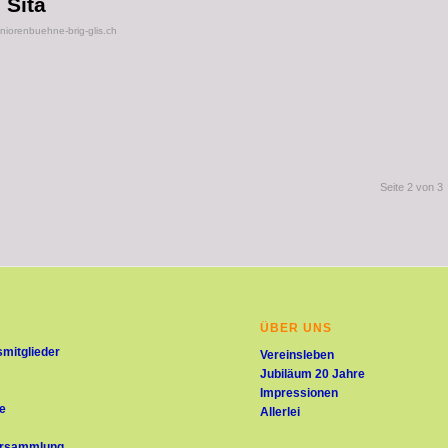
 Sita
orenbuehne-brig-glis.ch
Seite 2 von 3
ÜBER UNS
mitglieder
Vereinsleben
Jubiläum 20 Jahre
Impressionen
e
Allerlei
ersammlung