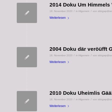
2014 Doku Um Himmels Wi
/
/
18. November 2020
in
Allgemein
von
sbbgwp@seni
Weiterlesen
2004 Doku där veröüfft 
/
/
18. November 2020
in
Allgemein
von
sbbgwp@seni
Weiterlesen
2010 Doku Uheimlis Gää
/
/
18. November 2020
in
Allgemein
von
sbbgwp@seni
Weiterlesen