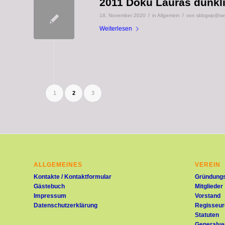
2011 Doku Lauras dunkli
/
/
18. November 2020
in
Allgemein
von
sbbgwp@seni
Weiterlesen
1
2
3
ALLGEMEINES
VEREIN
Kontakte / Kontaktformular
Gründungs
Gästebuch
Mitglieder
Impressum
Vorstand
Datenschutzerklärung
Regisseur
Statuten
Generalv