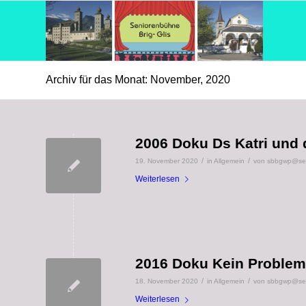
Archiv für das Monat: November, 2020
2006 Doku Ds Katri und 
/
/
19. November 2020
in
Allgemein
von
sbbgwp@seni
Weiterlesen
2016 Doku Kein Problem
/
/
18. November 2020
in
Allgemein
von
sbbgwp@seni
Weiterlesen