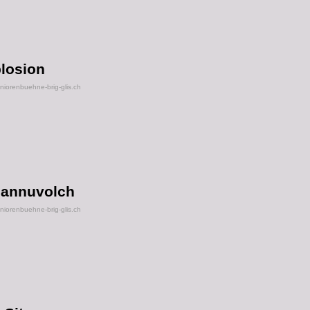
losion
orenbuehne-brig-glis.ch
Mannuvolch
orenbuehne-brig-glis.ch