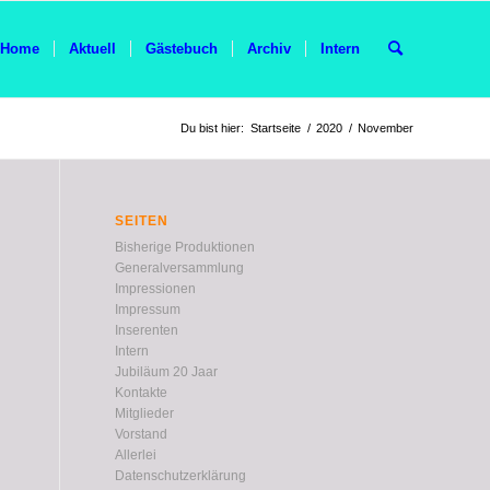
Home
Aktuell
Gästebuch
Archiv
Intern
Du bist hier:
Startseite
/
2020
/
November
SEITEN
Bisherige Produktionen
Generalversammlung
Impressionen
Impressum
Inserenten
Intern
Jubiläum 20 Jaar
Kontakte
Mitglieder
Vorstand
Allerlei
Datenschutzerklärung