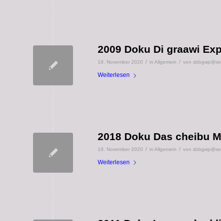
2009 Doku Di graawi Exp
/
/
18. November 2020
in
Allgemein
von
sbbgwp@seni
Weiterlesen
2018 Doku Das cheibu 
/
/
18. November 2020
in
Allgemein
von
sbbgwp@seni
Weiterlesen