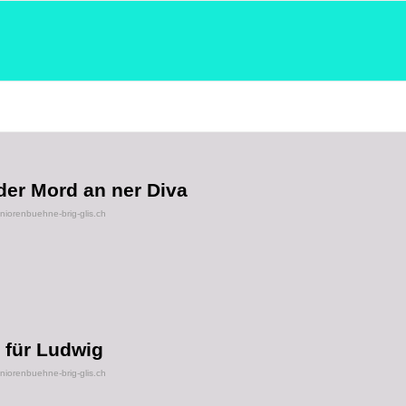
der Mord an ner Diva
orenbuehne-brig-glis.ch
 für Ludwig
orenbuehne-brig-glis.ch