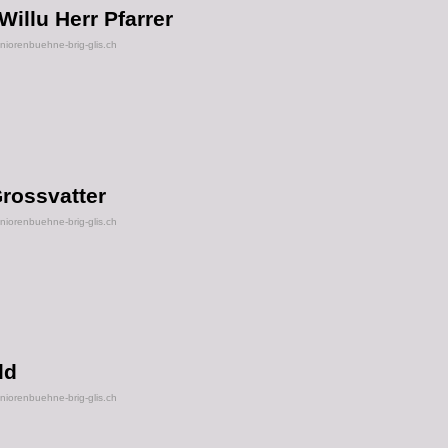
llu Herr Pfarrer
orenbuehne-brig-glis.ch
Grossvatter
orenbuehne-brig-glis.ch
ld
orenbuehne-brig-glis.ch