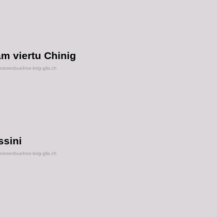
m viertu Chinig
orenbuehne-brig-glis.ch
ssini
orenbuehne-brig-glis.ch